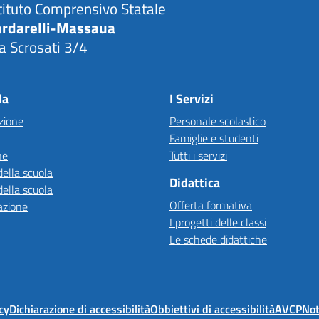
tituto Comprensivo Statale
ardarelli-Massaua
a Scrosati 3/4
Visita la pagina iniziale della scuola
la
I Servizi
zione
Personale scolastico
Famiglie e studenti
ne
Tutti i servizi
della scuola
Didattica
della scuola
Offerta formativa
azione
I progetti delle classi
Le schede didattiche
cy
Dichiarazione di accessibilità
Obbiettivi di accessibilità
AVCP
Not