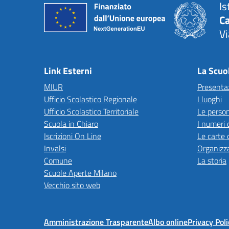
Is
C
Vi
— 
Link Esterni
La Scuo
MIUR
Presenta
Ufficio Scolastico Regionale
I luoghi
Ufficio Scolastico Territoriale
Le perso
Scuola in Chiaro
I numeri 
Iscrizioni On Line
Le carte 
Invalsi
Organizz
Comune
La storia
Scuole Aperte Milano
Vecchio sito web
Amministrazione Trasparente
Albo online
Privacy Poli