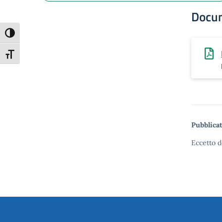
Docu
Attiva/disattiva alto contrasto
Attiva/disattiva dimensione testo
Pubblicat
Eccetto d