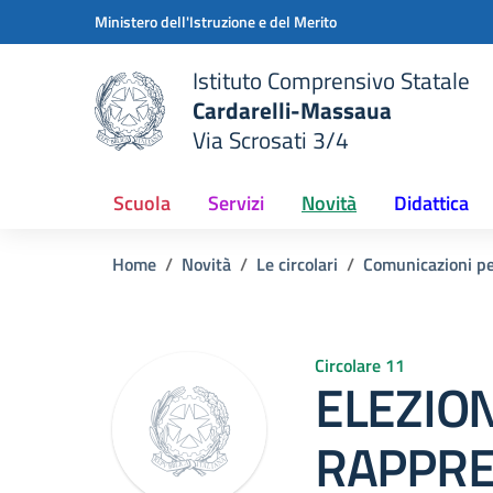
Vai ai contenuti
Vai al menu di navigazione
Vai al footer
Ministero dell'Istruzione e del Merito
Istituto Comprensivo Statale
Cardarelli-Massaua
Via Scrosati 3/4
 della scuola
— Visita la pagina iniziale del
Scuola
Servizi
Novità
Didattica
Home
Novità
Le circolari
Comunicazioni per
Circolare 11
ELEZION
RAPPRE