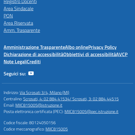
Registro Docenti
Area Sindacale
PON
Area Riservata
Amm. Trasparente
Amministrazione Trasparente
Albo online
Privacy Policy
Dichiarazione di accessibilità
Obbiettivi di accessibilità
AVCP
Note Legali
Crediti
Seguici su:
Indirizzo:
Via Scrosati 3/4, Milano (MI)
Centralino:
Scrosati, 4: 02 884 41534/ Scrosati, 3: 02 884 44515
Email:
MIIC815005@istruzione.it
Posta elettronica certificata (PEC):
MIIC815005@pec.istruzione.it
Codice fiscale: 80124050156
Codice meccanografico:
MIIC815005